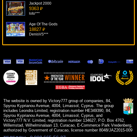
Jackpot 2000
9363 ₽
loto***
Age Of The Gods
18827 ₽
DenisVS***
Kings Of Cash
8664 ₽
kat***
Shooting Stars
18131 ₽
kat***
Day Of The Dead
14601 ₽
Lucy***
The website is owned by Victory777 group of companies, 84,
Spyrou Kyprianou Avenue, 4004, Limassol, Cyprus. The group
includes Leondra Limited, registration number HE349390, 84,
Spyrou Kyprianou Avenue, 4004, Limassol, Cyprus, and
Victory777 N.V. Limited, registration number 134627, P.O. Box 4762,
Willemstad, Wilhelminalaan 13, Curacao, E-Commerce Park Vredenberg,
authorized by Goverment of Curacao, license number 8048/JAZ2015-009