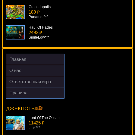
Crocodopolis
189 ₽
Panamer***
Haul Of Hades
2492 ₽
SmileLow***
Firehouse Hounds
2890 ₽
verkhovod***
Главная
Tales Of Krakow
О нас
1721 ₽
Lucy***
Ответственная игра
Книжки 6 Deluxe
Правила
4813 ₽
Football Champions Cup
DenisVS***
13679 ₽
Lucy***
ДЖЕКПОТЫ
Lord Of The Ocean
11425 ₽
tank***