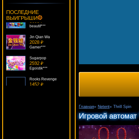
Germinator
ПОСЛЕДНИЕ
3695 ₽
ВЫИГРЫШИ
beautif***
Jin Qian Wa
2028 ₽
Gamer***
Sugarpop
2592 ₽
Egoistik***
Rooks Revenge
1452 ₽
Deni***
Chicago
2856 ₽
beautif***
Главная
»
Netent
»
Thrill Spin
Fire Hawk
Игровой автомат T
3338 ₽
Deni***