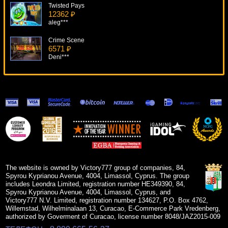
Twisted Pays
12362 ₽
aleg***
Crime Scene
6571 ₽
Deni***
Caribbean Stud Professional Series
19303 ₽
blogolet***
Alaskan Fishing
9999 ₽
superman***
HotShot
14150 ₽
Cteb***
The website is owned by Victory777 group of companies, 84,
Spyrou Kyprianou Avenue, 4004, Limassol, Cyprus. The group
includes Leondra Limited, registration number HE349390, 84,
Spyrou Kyprianou Avenue, 4004, Limassol, Cyprus, and
Victory777 N.V. Limited, registration number 134627, P.O. Box 4762,
Willemstad, Wilhelminalaan 13, Curacao, E-Commerce Park Vredenberg,
authorized by Goverment of Curacao, license number 8048/JAZ2015-009