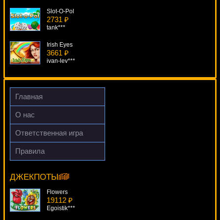
Slot-O-Pol
2731 ₽
tank***
Irish Eyes
3661 ₽
ivan-lev***
5 Reel Drive
775 ₽
kat***
Главная
A Night In Paris
О нас
880 ₽
drink***
Ответственная игра
Rhyming Reels - Old King Cole
Правила
964 ₽
Operation Y
Panamer***
15527 ₽
ivan-lev***
ДЖЕКПОТЫ
Flowers
19112 ₽
Egoistik***