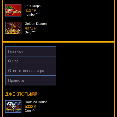
Fruit Drops
4197 ₽
number***
Golden Dragon
4071 ₽
Serg***
Reel King Potty
2499 ₽
aleg***
Главная
Coyote Cash
О нас
3283 ₽
kat***
Ответственная игра
Darling Of Fortune
Правила
1901 ₽
High Limit European Blackjack
ivan-lev***
12794 ₽
Gamer***
ДЖЕКПОТЫ
Haunted House
5332 ₽
Deni***