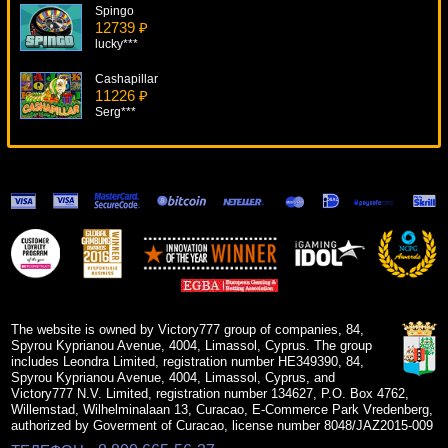
Spingo
12739 ₽
lucky***
Cashapillar
11226 ₽
Serg***
Black Widow
12966 ₽
Deni***
Great 88
12755 ₽
aleg***
Reel Attraction
11861 ₽
Serg***
The website is owned by Victory777 group of companies, 84,
Spyrou Kyprianou Avenue, 4004, Limassol, Cyprus. The group
includes Leondra Limited, registration number HE349390, 84,
Spyrou Kyprianou Avenue, 4004, Limassol, Cyprus, and
Victory777 N.V. Limited, registration number 134627, P.O. Box 4762,
Willemstad, Wilhelminalaan 13, Curacao, E-Commerce Park Vredenberg,
authorized by Goverment of Curacao, license number 8048/JAZ2015-009