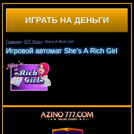
ИГРАТЬ НА ДЕНЬГИ
Главная
»
IGT Slots
»
She's A Rich Girl
Игровой автомат She’s A Rich Girl