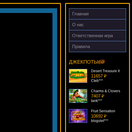
Главная
О нас
Ответственная игра
Правила
Lost
19357 ₽
Panamer***
ДЖЕКПОТЫ
Desert Treasure II
11657 ₽
Cteb***
Charms & Clovers
7407 ₽
tank***
Fruit Sensation
10692 ₽
blogolet***
Unicorn Magic