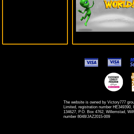
loto***
The website is owned by Victory777 gro
Limited, registration number HE349390, 
134627, P.O. Box 4762, Willemstad, Wil
number 8048/JAZ2015-009