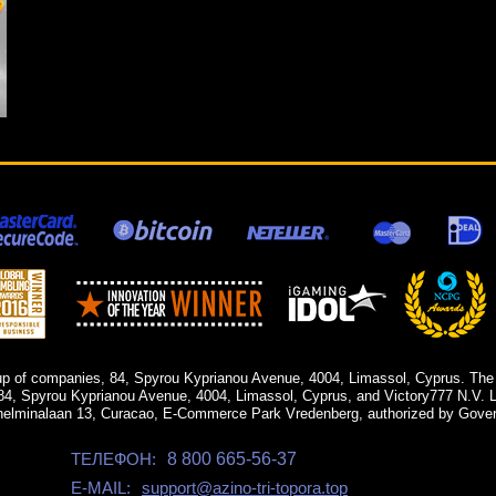
up of companies, 84, Spyrou Kyprianou Avenue, 4004, Limassol, Cyprus. The
84, Spyrou Kyprianou Avenue, 4004, Limassol, Cyprus, and Victory777 N.V. Li
helminalaan 13, Curacao, E-Commerce Park Vredenberg, authorized by Gover
ТЕЛЕФОН:
8 800 665-56-37
E-MAIL:
support@azino-tri-topora.top