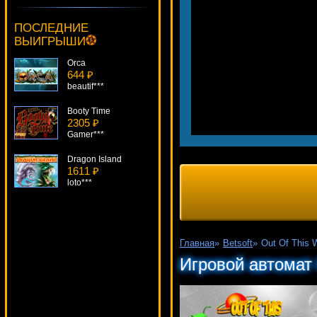
It Came From Venus
1829 ₽
ПОСЛЕДНИЕ
Root77***
ВЫИГРЫШИ
Orca
644 ₽
beautif***
Booty Time
2305 ₽
Gamer***
Dragon Island
1611 ₽
loto***
Crazy 80s
2985 ₽
kat***
Главная
»
Betsoft
»
Out Of This 
Scarface
Игровой автомат 
431 ₽
beautif***
Rocky
1260 ₽