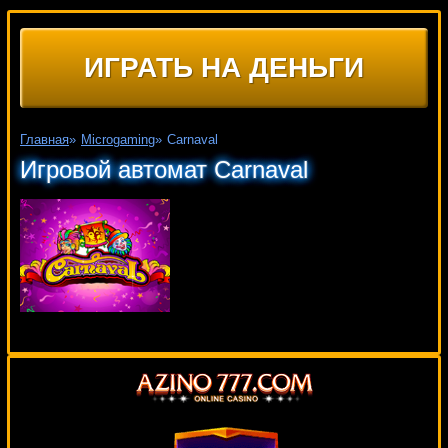
ИГРАТЬ НА ДЕНЬГИ
Главная
»
Microgaming
»
Carnaval
Игровой автомат Carnaval