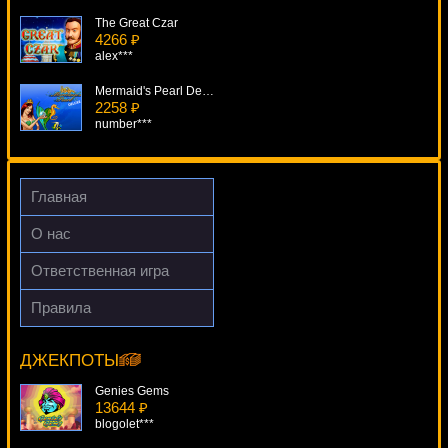
The Great Czar
4266 ₽
alex***
Mermaid's Pearl Deluxe
2258 ₽
number***
Fisticuffs
890 ₽
Cteb***
Главная
Aloha Cluster Pays
О нас
1939 ₽
SmileLow***
Ответственная игра
Captains Treasure
Правила
489 ₽
Pure Platinum
ivan-lev***
12072 ₽
DenisVS***
ДЖЕКПОТЫ
Genies Gems
13644 ₽
blogolet***