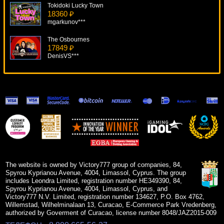
Tokidoki Lucky Town
18360 ₽
mgarkunov***
The Osbournes
17849 ₽
DenisVS***
American Diner
18572 ₽
Root77***
Mystery Planet
6766 ₽
Egoistik***
Drive: Multiplier Mayhem
16377 ₽
Deni***
The website is owned by Victory777 group of companies, 84,
Spyrou Kyprianou Avenue, 4004, Limassol, Cyprus. The group
includes Leondra Limited, registration number HE349390, 84,
Spyrou Kyprianou Avenue, 4004, Limassol, Cyprus, and
Victory777 N.V. Limited, registration number 134627, P.O. Box 4762,
Willemstad, Wilhelminalaan 13, Curacao, E-Commerce Park Vredenberg,
authorized by Goverment of Curacao, license number 8048/JAZ2015-009